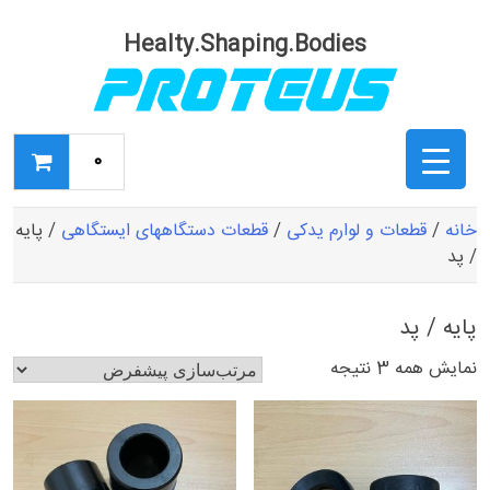
Ski
t
Healty.Shaping.Bodies
conten
0
خانه
/
قطعات و لوارم یدکی
/
قطعات دستگاههای ایستگاهی
/ پایه
/ پد
پایه / پد
نمایش همه 3 نتیجه