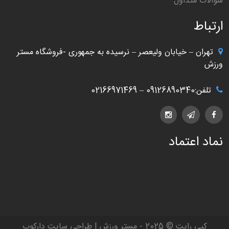
سوالات متداول
ارتباط
تهران – خیابان ولیعصر – نرسیده به جمهوری -فروشگاه مستر
ورزش
تلفن:09126890340 – 02166971469
نماد اعتماد
کپی رایت © 2025 - مستر ورزش | طراحی سایت دارکوب