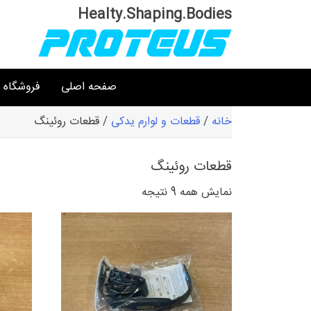
Ski
Healty.Shaping.Bodies
t
conten
صفحه اصلی
فروشگاه
خانه
/
قطعات و لوارم یدکی
/ قطعات روئینگ
قطعات روئینگ
نمایش همه 9 نتیجه