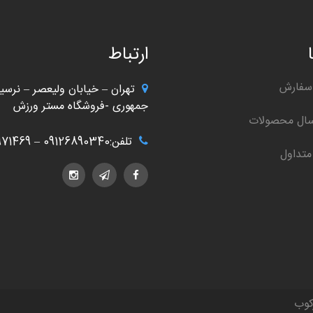
ارتباط
سفارش
تهران – خیابان ولیعصر – نرسید
جمهوری -فروشگاه مستر ورزش
سال محصولات
تلفن:09126890340 – 02166971469
متداول