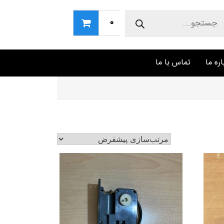
Produc
sear
0
اره ما
تماس با ما