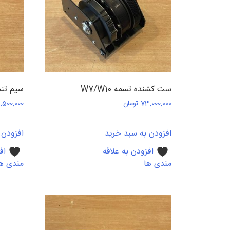
ست کشنده تسمه W7/W10
سیم تنشن 0
73,000,000
تومان
,500,000
افزودن به سبد خرید
افزودن 
افزودن به علاقه
اف
مندی ها
مندی ه