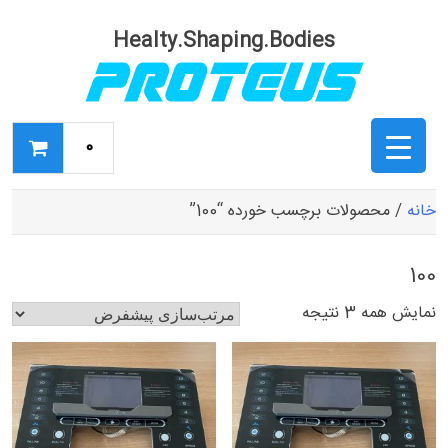
Ski
t
Healty.Shaping.Bodies
conten
0
خانه
/ محصولات برچسب خورده “100”
100
نمایش همه 3 نتیجه