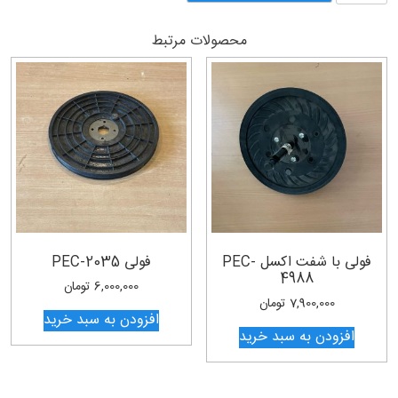
راست
TRIO
محصولات مرتبط
V4/R4
عدد
فولی با شفت اکسل PEC-
فولی PEC-2035
4988
6,000,000
تومان
7,900,000
تومان
افزودن به سبد خرید
افزودن به سبد خرید