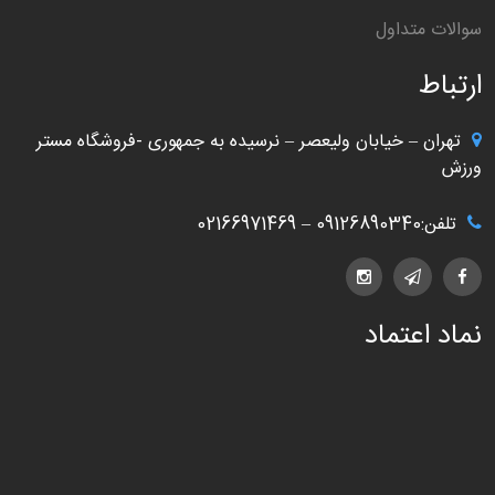
سوالات متداول
ارتباط
تهران – خیابان ولیعصر – نرسیده به جمهوری -فروشگاه مستر
ورزش
تلفن:09126890340 – 02166971469
نماد اعتماد