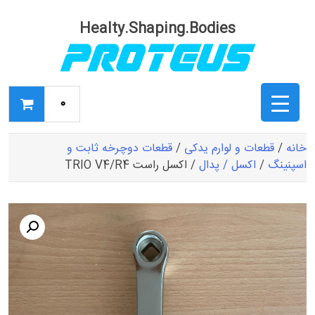
Ski
t
Healty.Shaping.Bodies
conten
0
خانه
/
قطعات و لوارم یدکی
/
قطعات دوچرخه ثابت و
اسپنینگ
/
اکسل / پدال
/ اکسل راست TRIO V4/R4