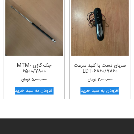
ضربان دست با کلید سرعت
جک گازی MTM-
6500/7800
LDT-6860/7860
2,000,000
تومان
5,000,000
تومان
افزودن به سبد خرید
افزودن به سبد خرید