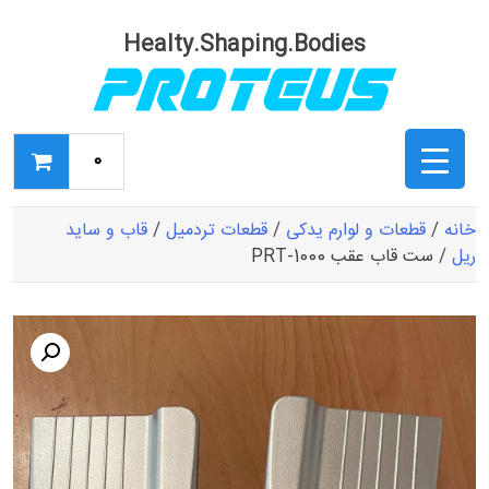
Ski
t
Healty.Shaping.Bodies
conten
0
خانه
/
قطعات و لوارم یدکی
/
قطعات تردمیل
/
قاب و ساید
ریل
/ ست قاب عقب PRT-1000