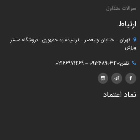
سوالات متداول
ارتباط
تهران – خیابان ولیعصر – نرسیده به جمهوری -فروشگاه مستر
ورزش
تلفن:09126890340 – 02166971469
نماد اعتماد