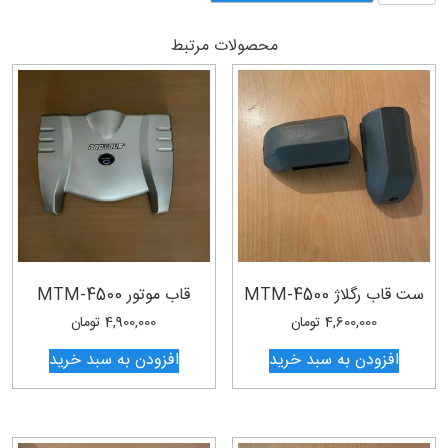
قاب
عقب
محصولات مرتبط
PRT-
1000
عدد
ست قاب رگلاژ MTM-4500
قاب موتور MTM-4500
4,600,000
تومان
4,900,000
تومان
افزودن به سبد خرید
افزودن به سبد خرید