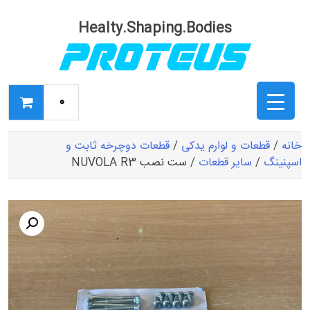
Ski
t
Healty.Shaping.Bodies
conten
0
خانه
/
قطعات و لوارم یدکی
/
قطعات دوچرخه ثابت و
اسپنینگ
/
سایر قطعات
/ ست نصب NUVOLA R3