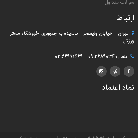
سوالات متداول
ارتباط
تهران – خیابان ولیعصر – نرسیده به جمهوری -فروشگاه مستر
ورزش
تلفن:09126890340 – 02166971469
نماد اعتماد