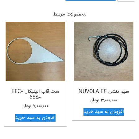
EEC-
7088/7099
محصولات مرتبط
عدد
سیم تنشن NUVOLA E4
ست قاب الپتیکال EEC-
5550
3,000,000
تومان
7,000,000
تومان
افزودن به سبد خرید
افزودن به سبد خرید