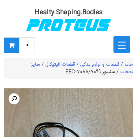
Ski
t
Healty.Shaping.Bodies
conten
0
خانه
/
قطعات و لوارم یدکی
/
قطغات الپتیکال
/
سایز
قطعات
/ سنسور EEC-7088/7099