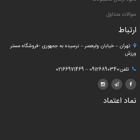
سوالات متداول
ارتباط
تهران – خیابان ولیعصر – نرسیده به جمهوری -فروشگاه مستر
ورزش
تلفن:09126890340 – 02166971469
نماد اعتماد