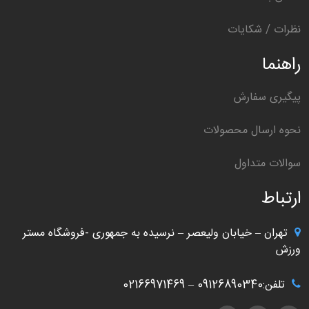
نظرات / شکایات
راهنما
پیگیری سفارش
نحوه ارسال محصولات
سوالات متداول
ارتباط
تهران – خیابان ولیعصر – نرسیده به جمهوری -فروشگاه مستر
ورزش
تلفن:09126890340 – 02166971469