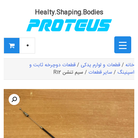
Ski
t
Healty.Shaping.Bodies
conten
0
خانه
/
قطعات و لوارم یدکی
/
قطعات دوچرخه ثابت و
اسپنینگ
/
سایر قطعات
/ سیم تنشن R12