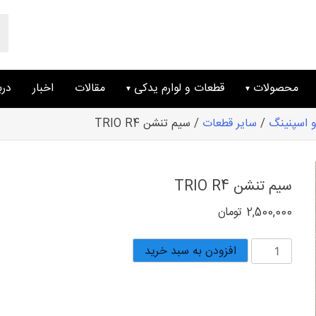
ts
ch
محصولات
قطعات و لوارم یدکی
مقالات
اخبار
درب
 اسپنینگ
/
سایر قطعات
/ سیم تنشن TRIO R4
سیم تنشن TRIO R4
2,500,000
تومان
سیم
افزودن به سبد خرید
تنشن
TRIO
R4
عدد