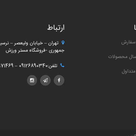
ارتباط
سفارش
تهران – خیابان ولیعصر – نرسید
جمهوری -فروشگاه مستر ورزش
سال محصولات
تلفن:09126890340 – 02166971469
متداول