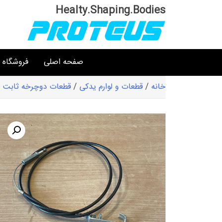
Ski
Healty.Shaping.Bodies
t
conten
صفحه اصلی
فروشگاه
خانه
/
قطعات و لوارم یدکی
/
قطعات دوچرخه ثابت و