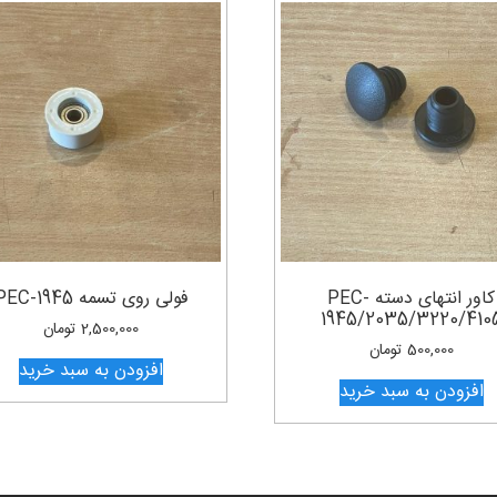
کاور انتهای دسته PEC-
فولی روی تسمه PEC-1945
1945/2035/3220/410
2,500,000
تومان
500,000
تومان
افزودن به سبد خرید
افزودن به سبد خرید