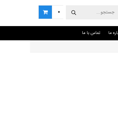
Produc
sear
0
اره ما
تماس با ما