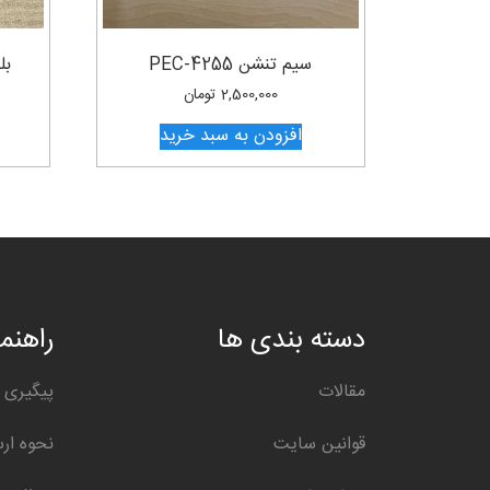
سیم تنشن PEC-4255
بلب
2,500,000
تومان
افزودن به سبد خرید
دسته بندی ها
راهنما
مقالات
پیگیری 
قوانین سایت
نحوه ار