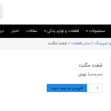
ts
ch
محصولات
قطعات و لوارم یدکی
مقالات
اخبار
درب
 اسپنینگ
/
سایر قطعات
/ شفت مگنت
شفت مگنت
1,000,000
تومان
شفت
افزودن به سبد خرید
مگنت
عدد