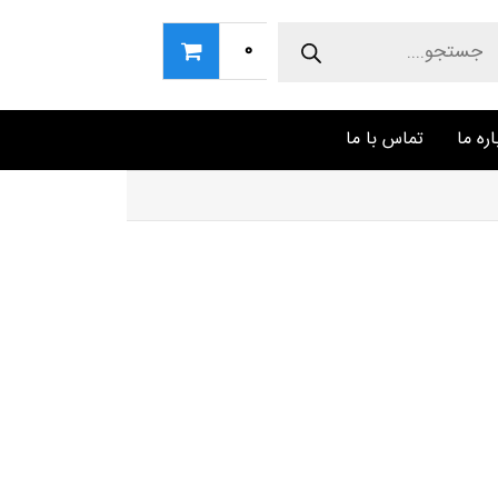
Produc
sear
0
اره ما
تماس با ما