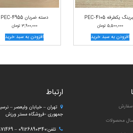
رینگ یکطرفه PEC-4105
دسته ضربان PEC-4955
5,500,000
تومان
3,900,000
تومان
افزودن به سبد خرید
افزودن به سبد خرید
ارتباط
سفارش
تهران – خیابان ولیعصر – نرسید
جمهوری -فروشگاه مستر ورزش
سال محصولات
تلفن:09126890340 – 02166971469