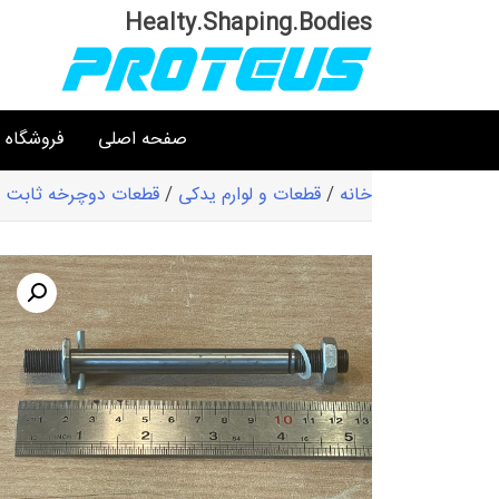
Ski
Healty.Shaping.Bodies
t
conten
صفحه اصلی
فروشگاه
خانه
/
قطعات و لوارم یدکی
/
قطعات دوچرخه ثابت و