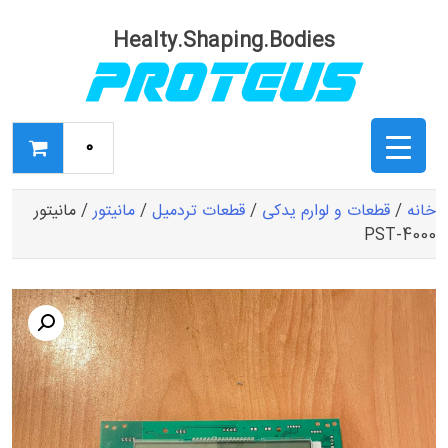
Ski
t
Healty.Shaping.Bodies
conten
0
خانه
/
قطعات و لوارم یدکی
/
قطعات تردمیل
/
مانیتور
/ مانیتور
PST-4000