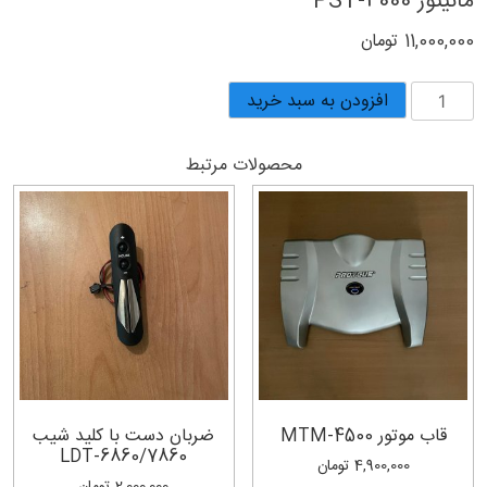
مانیتور PST-4000
11,000,000
تومان
مانیتور
افزودن به سبد خرید
PST-
4000
محصولات مرتبط
عدد
قاب موتور MTM-4500
ضربان دست با کلید شیب
LDT-6860/7860
4,900,000
تومان
2,000,000
تومان