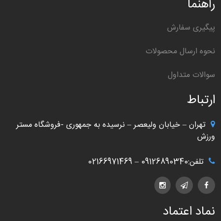
راهنما
پیگیری سفارش
نحوه ارسال محصولات
سوالات متداول
ارتباط
تهران – خیابان ولیعصر – نرسیده به جمهوری -فروشگاه مستر
ورزش
تلفن:09126890340 – 02166971469
نماد اعتماد