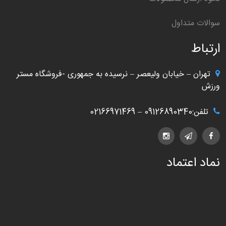
سوالات متداول
ارتباط
تهران – خیابان ولیعصر – نرسیده به جمهوری -فروشگاه مستر
ورزش
تلفن:09126890340 – 02166971469
نماد اعتماد