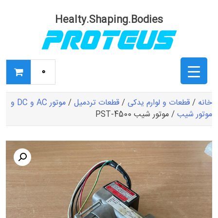
Ski
t
Healty.Shaping.Bodies
conten
0
خانه
/
قطعات و لوارم یدکی
/
قطعات تردمیل
/
موتور AC و DC و
موتور شیب
/ موتور شیب PST-4500