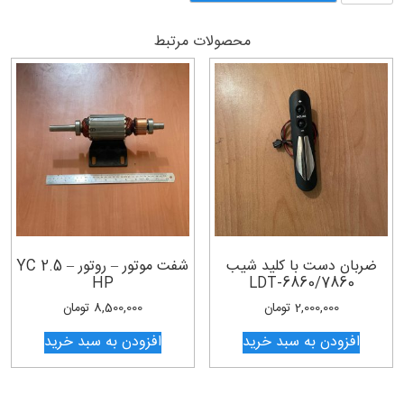
شیب
PST-
محصولات مرتبط
4500
عدد
ضربان دست با کلید شیب
شفت موتور – روتور – YC 2.5
HP
LDT-6860/7860
2,000,000
تومان
8,500,000
تومان
افزودن به سبد خرید
افزودن به سبد خرید