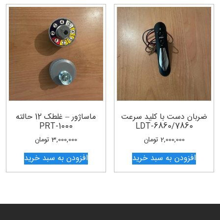
ضربان دست با کلید سرعت
ماساژور – غلطک 12 حالته
PRT-1000
LDT-6860/7860
2,000,000
تومان
3,000,000
تومان
افزودن به سبد خرید
افزودن به سبد خرید