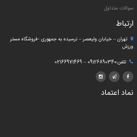
سوالات متداول
ارتباط
تهران – خیابان ولیعصر – نرسیده به جمهوری -فروشگاه مستر
ورزش
تلفن:09126890340 – 02166971469
نماد اعتماد