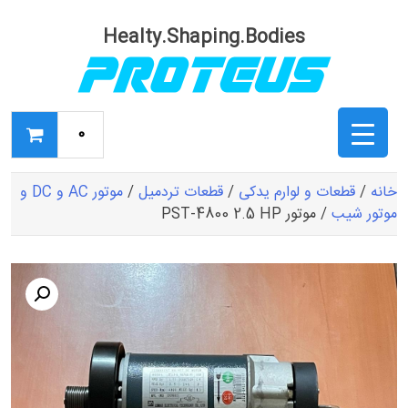
Ski
t
Healty.Shaping.Bodies
conten
0
خانه
/
قطعات و لوارم یدکی
/
قطعات تردمیل
/
موتور AC و DC و
موتور شیب
/ موتور PST-4800 2.5 HP