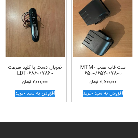
ست قاب عقب MTM-
ضربان دست با کلید سرعت
LDT-6860/7860
6500/6520/7800
5,500,000
تومان
2,000,000
تومان
افزودن به سبد خرید
افزودن به سبد خرید