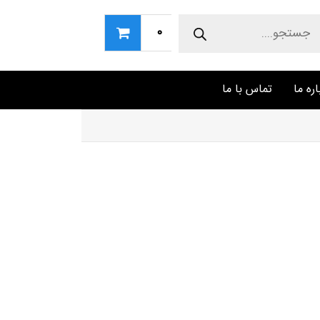
Produc
sear
0
اره ما
تماس با ما