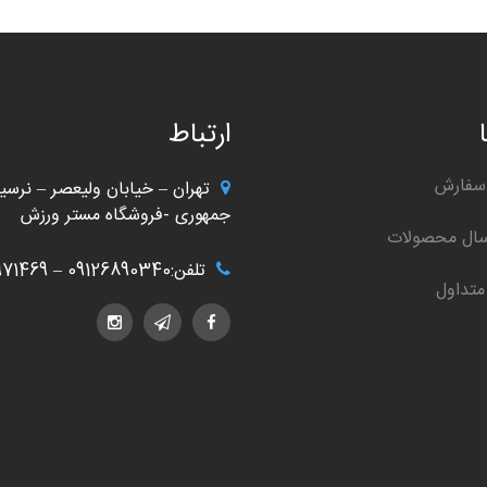
ارتباط
سفارش
تهران – خیابان ولیعصر – نرسید
جمهوری -فروشگاه مستر ورزش
سال محصولات
تلفن:09126890340 – 02166971469
متداول