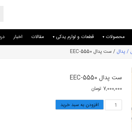
ts
ch
محصولات
قطعات و لوارم یدکی
مقالات
اخبار
درب
 / پدال
/ ست پدال EEC-5550
ست پدال EEC-5550
7,000,000
تومان
ست
افزودن به سبد خرید
پدال
EEC-
5550
عدد