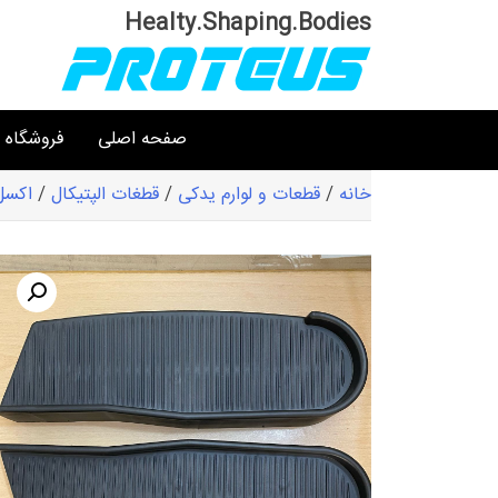
Ski
Healty.Shaping.Bodies
t
conten
صفحه اصلی
فروشگاه
خانه
/
قطعات و لوارم یدکی
/
قطغات الپتیکال
/
اکسل