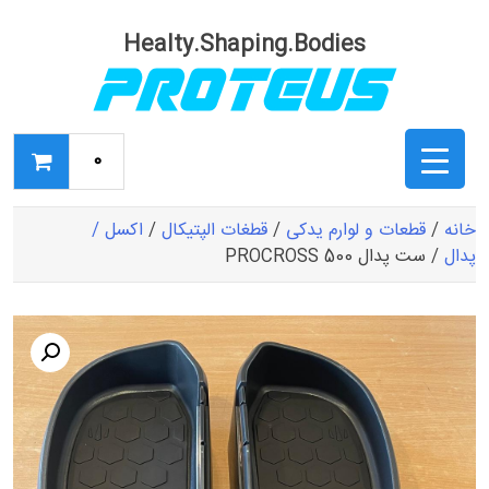
Ski
t
Healty.Shaping.Bodies
conten
0
خانه
/
قطعات و لوارم یدکی
/
قطغات الپتیکال
/
اکسل /
پدال
/ ست پدال PROCROSS 500