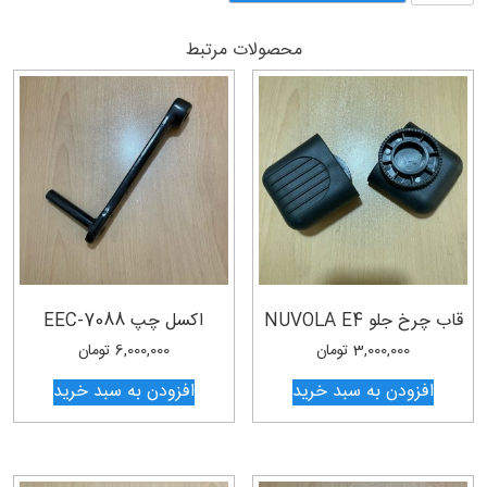
پدال
PROCROSS
محصولات مرتبط
500
عدد
قاب چرخ جلو NUVOLA E4
اکسل چپ EEC-7088
3,000,000
تومان
6,000,000
تومان
افزودن به سبد خرید
افزودن به سبد خرید