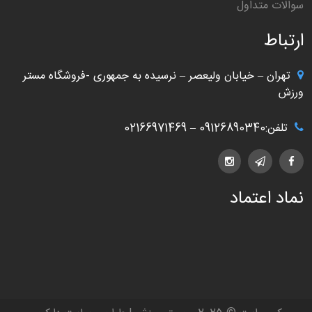
سوالات متداول
ارتباط
تهران – خیابان ولیعصر – نرسیده به جمهوری -فروشگاه مستر
ورزش
تلفن:09126890340 – 02166971469
نماد اعتماد