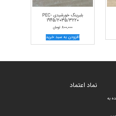
بلبرینگ خورشیدی PEC-
1945/2035/3220
800,000
تومان
افزودن به سبد خرید
نماد اعتماد
ه به