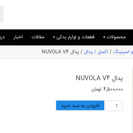
ts
ch
محصولات
قطعات و لوارم یدکی
مقالات
اخبار
درب
 اسپنینگ
/
اکسل / پدال
/ پدال NUVOLA V4
پدال NUVOLA V4
4,500,000
تومان
پدال
افزودن به سبد خرید
NUVOLA
V4
عدد