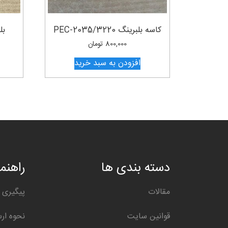
کاسه بلبرینگ PEC-2035/3220
بلب
800,000
تومان
افزودن به سبد خرید
دسته بندی ها
راهنما
مقالات
پیگیری 
قوانین سایت
نحوه ار