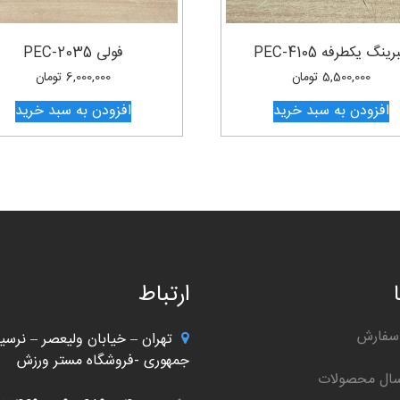
رینگ یکطرفه PEC-4105
فولی PEC-2035
5,500,000
تومان
6,000,000
تومان
افزودن به سبد خرید
افزودن به سبد خرید
ارتباط
سفارش
تهران – خیابان ولیعصر – نرسید
جمهوری -فروشگاه مستر ورزش
سال محصولات