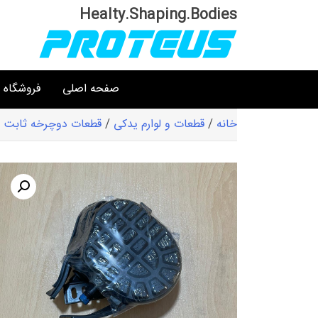
Ski
Healty.Shaping.Bodies
t
conten
صفحه اصلی
فروشگاه
خانه
/
قطعات و لوارم یدکی
/
قطعات دوچرخه ثابت و