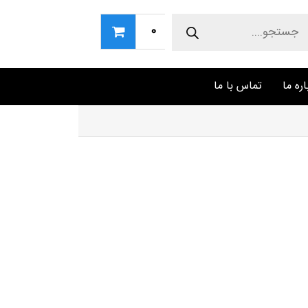
Produc
sear
0
اره ما
تماس با ما