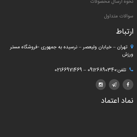
نحوه ارسال محصولات
سوالات متداول
ارتباط
تهران – خیابان ولیعصر – نرسیده به جمهوری -فروشگاه مستر
ورزش
تلفن:09126890340 – 02166971469
نماد اعتماد