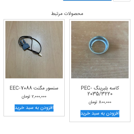
دسته
PEC-
محصولات مرتبط
3200
عدد
کاسه بلبرینگ PEC-
سنسور مگنت EEC-7088
2035/3220
2,000,000
تومان
800,000
تومان
افزودن به سبد خرید
افزودن به سبد خرید