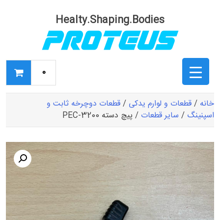
Ski
t
Healty.Shaping.Bodies
conten
0
خانه
/
قطعات و لوارم یدکی
/
قطعات دوچرخه ثابت و
اسپنینگ
/
سایر قطعات
/ پیچ دسته PEC-3200