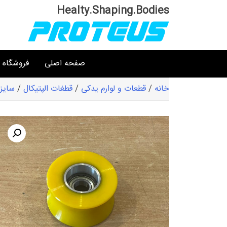
Ski
Healty.Shaping.Bodies
t
conten
صفحه اصلی
فروشگاه
خانه
/
قطعات و لوارم یدکی
/
قطغات الپتیکال
/
سایز