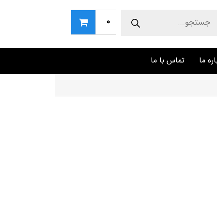
Produc
sear
0
اره ما
تماس با ما