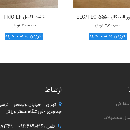
لپیتکال EEC/PEC-5550
شفت اکسل TRIO E4
7,500,000
تومان
6,000,000
تومان
افزودن به سبد خرید
افزودن به سبد خرید
ارتباط
سفارش
تهران – خیابان ولیعصر – نرسید
جمهوری -فروشگاه مستر ورزش
سال محصولات
تلفن:09126890340 – 02166971469