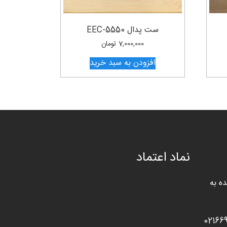
ست پدال EEC-5550
7,000,000
تومان
افزودن به سبد خرید
نماد اعتماد
ه به