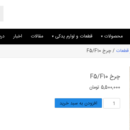
ts
ch
محصولات
قطعات و لوارم یدکی
مقالات
اخبار
درب
 قطعات
/ چرخ F5/F10
چرخ F5/F10
5,500,000
تومان
چرخ
افزودن به سبد خرید
F5/F10
عدد