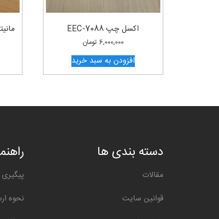
اکسل چپ EEC-7088
مانیتور ا
6,000,000
تومان
افزودن به سبد خرید
دسته بندی ها
راهنما
مقالات
پیگیری 
قوانین سایت
نحوه ار