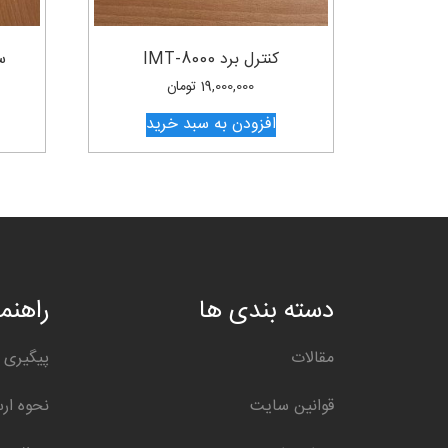
کنترل برد IMT-8000
ست
19,000,000
تومان
افزودن به سبد خرید
دسته بندی ها
راهنما
مقالات
پیگیری 
قوانین سایت
نحوه ار