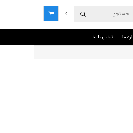
Produc
sear
0
اره ما
تماس با ما