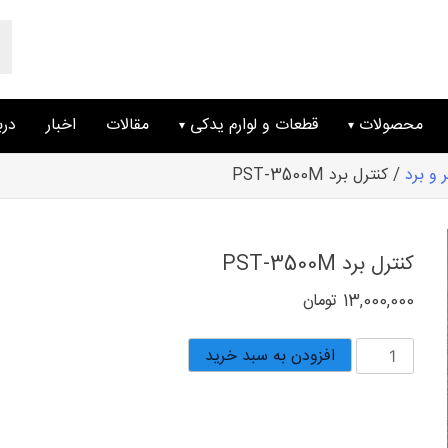
ts
ch
محصولات
قطعات و لوارم یدکی
مقالات
اخبار
درب
ر و برد
/ کنترل برد PST-3500M
کنترل برد PST-3500M
13,000,000
تومان
کنترل
افزودن به سبد خرید
برد
PST-
3500M
عدد