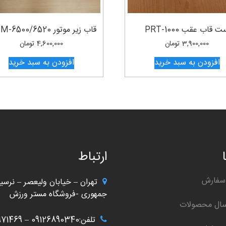
 قاب عقب PRT-1000
قاب زیر موتور MTM-6500/6520
3,900,000
تومان
4,600,000
تومان
افزودن به سبد خرید
افزودن به سبد خرید
ارتباط
سفارش
تهران – خیابان ولیعصر – نرسید
جمهوری -فروشگاه مستر ورزش
سال محصولات
تلفن:09126890340 – 02166971469