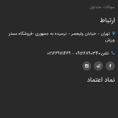
سوالات متداول
ارتباط
تهران – خیابان ولیعصر – نرسیده به جمهوری -فروشگاه مستر
ورزش
تلفن:09126890340 – 02166971469
نماد اعتماد