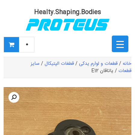
Ski
t
Healty.Shaping.Bodies
conten
0
خانه
/
قطعات و لوارم یدکی
/
قطغات الپتیکال
/
سایز
قطعات
/ یاتاقان E12