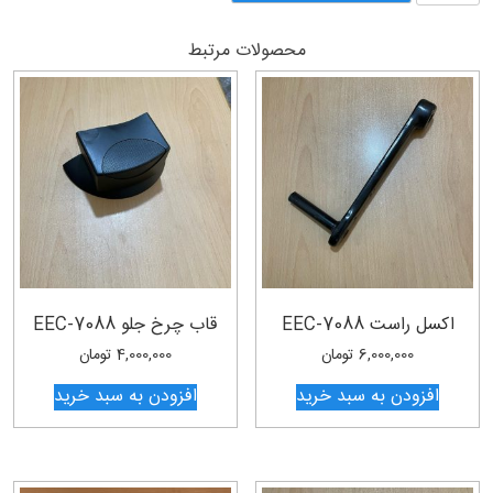
E12
عدد
محصولات مرتبط
اکسل راست EEC-7088
قاب چرخ جلو EEC-7088
6,000,000
تومان
4,000,000
تومان
افزودن به سبد خرید
افزودن به سبد خرید