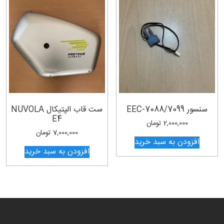
سنسور EEC-7088/7099
ست قاب الپتیکال NUVOLA
E4
2,000,000
تومان
7,000,000
تومان
افزودن به سبد خرید
افزودن به سبد خرید