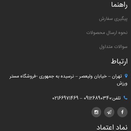
راهنما
پیگیری سفارش
نحوه ارسال محصولات
سوالات متداول
ارتباط
تهران – خیابان ولیعصر – نرسیده به جمهوری -فروشگاه مستر
ورزش
تلفن:09126890340 – 02166971469
نماد اعتماد