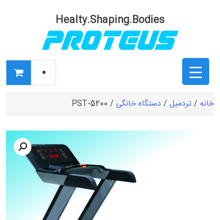
Ski
t
Healty.Shaping.Bodies
conten
0
خانه
/
تردمیل
/
دستگاه خانگی
/ PST-5200