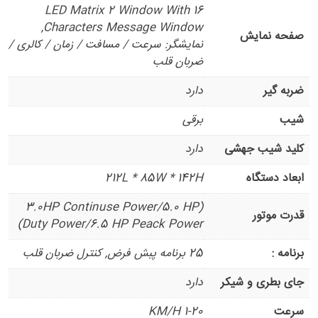
LED Matrix 2 Window With 16
Characters Message Window,
صفحه نمایش
نمایشگر: سرعت / مسافت / زمان / کالری /
ضربان قلب
ضربه گیر
دارد
شیب
برقی
کلید شیب جهشی
دارد
ابعاد دستگاه
212L * 85W * 142H
(3.0HP Continuse Power/5.0 HP
قدرت موتور
Duty Power/6.5 HP Peack Power)
برنامه :
25 برنامه پبش فرض, کنترل ضربان قلب
جای بطری و شیکر
دارد
سرعت
1-20 KM/H