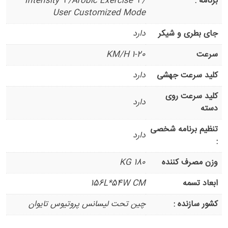
برنامه :
Intensity 9 /Arobic Exercise 9 /
User Customized Mode
جای بطری و شیکر
دارد
سرعت
1-20 KM/H
کلید سرعت جهشی
دارد
کلید سرعت روی
دارد
دسته
تنظیم برنامه شخصی
دارد
:
وزن مصرف کننده
180 KG
ابعاد تسمه
156L*54W CM
کشور سازنده :
چین تحت لیسانس پروتیوس تایوان