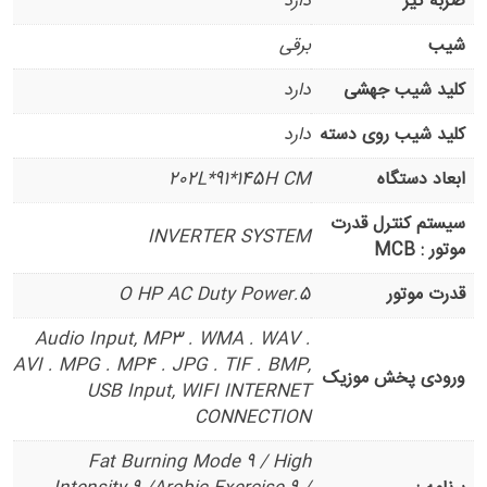
ضربه گیر
دارد
شیب
برقی
کلید شیب جهشی
دارد
کلید شیب روی دسته
دارد
ابعاد دستگاه
202L*91*145H CM
سیستم کنترل قدرت
INVERTER SYSTEM
موتور : MCB
قدرت موتور
5.O HP AC Duty Power
Audio Input, MP3 . WMA . WAV .
AVI . MPG . MP4 . JPG . TIF . BMP,
ورودی پخش موزیک
USB Input, WIFI INTERNET
CONNECTION
Fat Burning Mode 9 / High