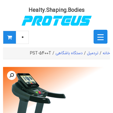
Ski
t
Healty.Shaping.Bodies
conten
0
خانه
/
تردمیل
/
دستگاه باشگاهی
/ PST-5400T