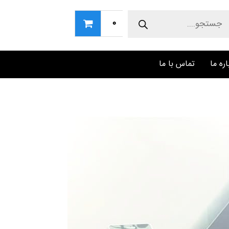
Produc
sear
0
اره ما
تماس با ما